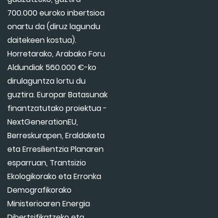
700.000 euroko inbertsioa
onartu da (diruz lagundu
daitekeen kostua).
Horretarako, Arabako Foru
Aldundiak 560.000 €-ko
dirulaguntza lortu du
guztira. Europar Batasunak
finantzatutako proiektua -
NextGenerationEU,
Berreskurapen, Eraldaketa
eta Erresilientzia Planaren
esparruan, Trantsizio
Ekologikorako eta Erronka
Demografikorako
Ministerioaren Energia
Dibertsifikatzeko eta