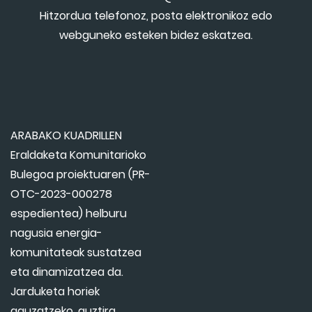
Hitzordua telefonoz, posta elektronikoz edo
webguneko esteken bidez eskatzea.
ARABAKO KUADRILLEN
Eraldaketa Komunitarioko
Bulegoa proiektuaren (PR-
OTC-2023-000278
espedientea) helburu
nagusia energia-
komunitateak sustatzea
eta dinamizatzea da.
Jarduketa horiek
gauzatzeko, guztira