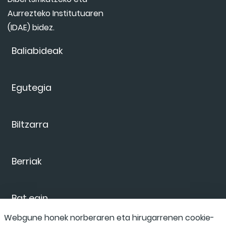
Aurrezteko Institutuaren
(IDAE) bidez.
Baliabideak
Egutegia
Biltzarra
Berriak
Bat egin
Webgune honek norberaren eta hirugarrenen cookie-