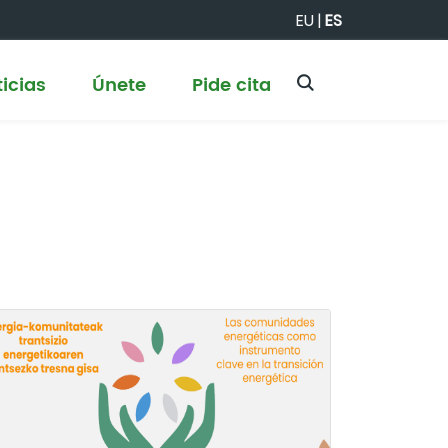
EU
|
ES
icias
Únete
Pide cita